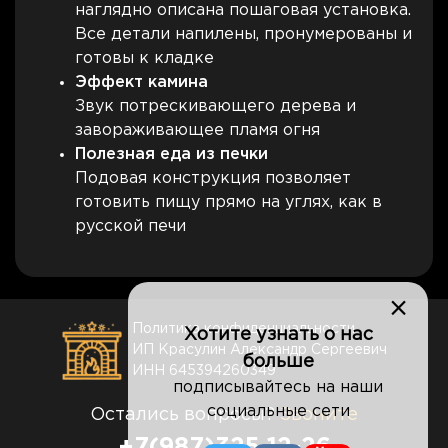
наглядно описана пошаговая установка.
Все детали напилены, пронумерованы и
готовы к кладке
Эффект камина
Звук потрескивающего дерева и
завораживающее пламя огня
Полезная еда из печки
Подовая конструкция позволяет
готовить пищу прямо на углях, как в
русской печи
×
Политика конфиденциальности
Хотите узнать о нас
ИП Красулин Александр Сергеевич
больше
ИНН 645394260349
подписывайтесь на наши
социальные сети
Остались вопросы?
Звоните
+7(987)325-12-26